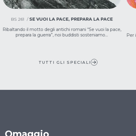
BS
261
/
SE VUOI LA PACE, PREPARA LA PACE
Ribaltando il motto degli antichi romani “Se vuoi la pace,
prepara la guerra”, noi buddisti sosteniamo...
Per 
TUTTI GLI SPECIALI
Omaggio