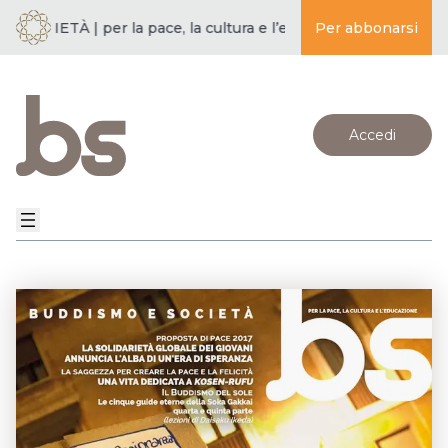
OCIETÀ | per la pace, la cultura e l’educazione ·
Per abbonarsi
BUDDISMO E S
Accedi