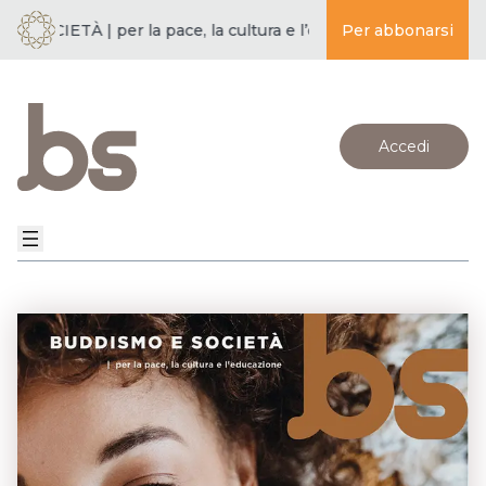
SOCIETÀ | per la pace, la cultura e l’educazione ·
Per abbonarsi
BUDDISMO E 
Accedi