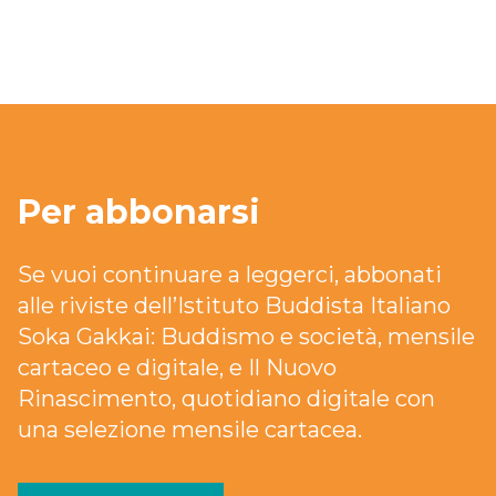
Per abbonarsi
Se vuoi continuare a leggerci, abbonati
alle riviste dell’Istituto Buddista Italiano
Soka Gakkai: Buddismo e società, mensile
cartaceo e digitale, e Il Nuovo
Rinascimento, quotidiano digitale con
una selezione mensile cartacea.