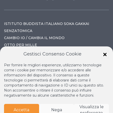
ISTITUTO BUDDISTA ITALIANO SOKA GAKKAI
SENZATOMICA
CAMBIO IO / CAMBIA IL MONDO
OTTO PER MILLE
Gestisci Consenso Cookie
IL NUOVO RINASCIMENTO
Per fornire le migliori esperienze, utilizziamo tecnologie
IL VOLO CONTINUO
come i cookie per memorizzare e/o accedere alle
informazioni del dispositivo. Il consenso a queste
LA BIBLIOTECA DI NICHIREN
tecnologie ci permetterà di elaborare dati come il
ESPERIA
comportamento di navigazione o ID unici su questo sito.
Non acconsentire o ritirare il consenso può influire
negativamente su alcune caratteristiche e funzioni.
Visualizza le
Accetta
Nega
preferenze