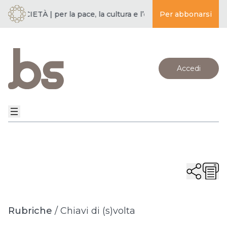
SOCIETÀ | per la pace, la cultura e l’educazione ·
Per abbonarsi
BUDDISMO E
Accedi
Rubriche
/
Chiavi di (s)volta