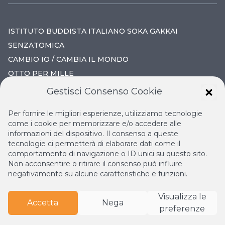
ISTITUTO BUDDISTA ITALIANO SOKA GAKKAI
SENZATOMICA
CAMBIO IO / CAMBIA IL MONDO
OTTO PER MILLE
Gestisci Consenso Cookie
IL NUOVO RINASCIMENTO
Per fornire le migliori esperienze, utilizziamo tecnologie
IL VOLO CONTINUO
come i cookie per memorizzare e/o accedere alle
informazioni del dispositivo. Il consenso a queste
LA BIBLIOTECA DI NICHIREN
tecnologie ci permetterà di elaborare dati come il
ESPERIA
comportamento di navigazione o ID unici su questo sito.
Non acconsentire o ritirare il consenso può influire
negativamente su alcune caratteristiche e funzioni.
Visualizza le
Accetta
Nega
preferenze
© Copyright
2026
Istituto Buddista Italiano Soka Gakkai.
Tutti i diritti riservati | P.IVA: 04935120487 | Sede Legale: