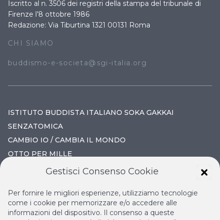
Iscritto al n. 3506 dei registri della stampa del tribunale di
Firenze l’8 ottobre 1986
Redazione: Via Tiburtina 1321 00131 Roma
CHI SIAMO
buddismo-e-societa@sgi-italia.org
ISTITUTO BUDDISTA ITALIANO SOKA GAKKAI
SENZATOMICA
CAMBIO IO / CAMBIA IL MONDO
OTTO PER MILLE
Gestisci Consenso Cookie
IL NUOVO RINASCIMENTO
Per fornire le migliori esperienze, utilizziamo tecnologie
IL VOLO CONTINUO
come i cookie per memorizzare e/o accedere alle
informazioni del dispositivo. Il consenso a queste
LA BIBLIOTECA DI NICHIREN