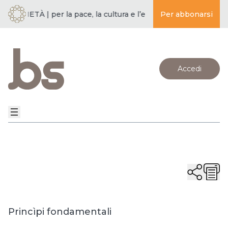
SOCIETÀ | per la pace, la cultura e l’educazione ·
Per abbonarsi
BUDDISMO E 
Accedi
Princìpi fondamentali