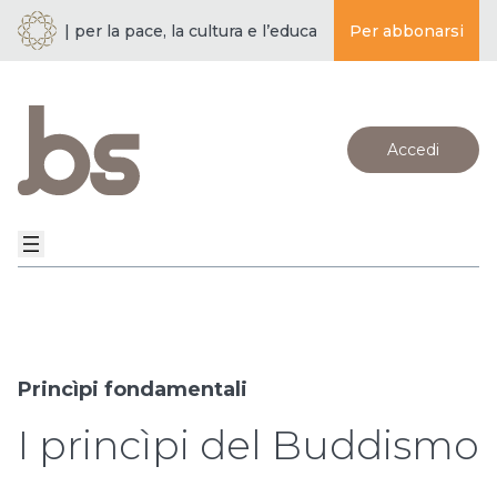
À | per la pace, la cultura e l’educazione ·
Per abbonarsi
BUDDISMO E SOCIET
Accedi
Princìpi fondamentali
I princìpi del Buddismo