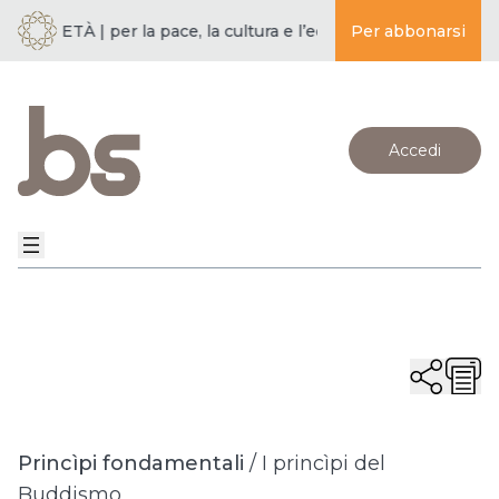
OCIETÀ | per la pace, la cultura e l’educazione ·
Per abbonarsi
BUDDISMO E S
Accedi
Princìpi fondamentali
/
I princìpi del
Buddismo