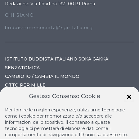
Redazione: Via Tiburtina 1321 00131 Roma
CHI SIAMO
buddismo-e-societa@sgi-italia.org
ISTITUTO BUDDISTA ITALIANO SOKA GAKKAI
SENZATOMICA
CAMBIO IO / CAMBIA IL MONDO
OTTO PER MILLE
Gestisci Consenso Cookie
IL NUOVO RINASCIMENTO
Per fornire le migliori esperienze, utilizziamo tecnologie
IL VOLO CONTINUO
come i cookie per memorizzare e/o accedere alle
informazioni del dispositivo. Il consenso a queste
LA BIBLIOTECA DI NICHIREN
tecnologie ci permetterà di elaborare dati come il
ESPERIA
comportamento di navigazione o ID unici su questo sito.