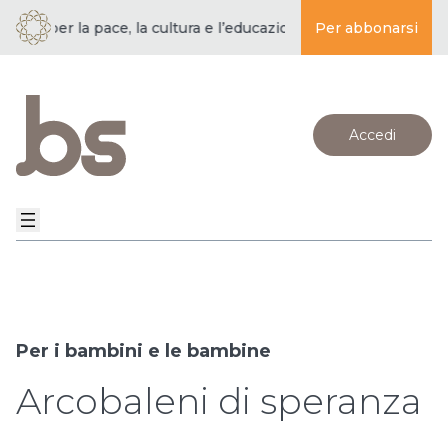
 la pace, la cultura e l’educazione ·
BUDDISMO E SOCIETÀ | per
Per abbonarsi
Accedi
Per i bambini e le bambine
Arcobaleni di speranza