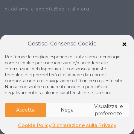
buddismo-e-societa@sgi-italia.org
ISTITUTO BUDDISTA ITALIANO SOKA GAKKAI
Gestisci Consenso Cookie
SENZATOMICA
CAMBIO IO / CAMBIA IL MONDO
Per fornire le migliori esperienze, utilizziamo tecnologie
come i cookie per memorizzare e/o accedere alle
OTTO PER MILLE
informazioni del dispositivo. Il consenso a queste
tecnologie ci permetterà di elaborare dati come il
comportamento di navigazione o ID unici su questo sito.
IL NUOVO RINASCIMENTO
Non acconsentire o ritirare il consenso può influire
negativamente su alcune caratteristiche e funzioni.
IL VOLO CONTINUO
LA BIBLIOTECA DI NICHIREN
Visualizza le
ESPERIA
Accetta
Nega
preferenze
Cookie Policy
Dichiarazione sulla Privacy