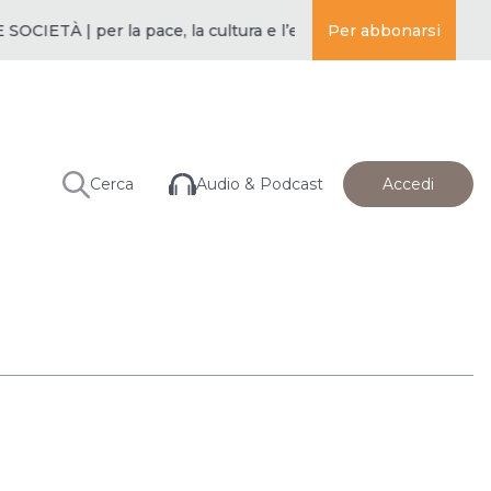
IETÀ | per la pace, la cultura e l’educazione ·
Per abbonarsi
BUDDISMO E SOC
Audio & Podcast
Cerca
Accedi