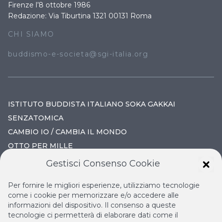
Firenze l’8 ottobre 1986
Redazione: Via Tiburtina 1321 00131 Roma
CHI SIAMO
buddismo-e-societa@sgi-italia.org
ISTITUTO BUDDISTA ITALIANO SOKA GAKKAI
SENZATOMICA
CAMBIO IO / CAMBIA IL MONDO
OTTO PER MILLE
Gestisci Consenso Cookie
IL NUOVO RINASCIMENTO
Per fornire le migliori esperienze, utilizziamo tecnologie
IL VOLO CONTINUO
come i cookie per memorizzare e/o accedere alle
informazioni del dispositivo. Il consenso a queste
LA BIBLIOTECA DI NICHIREN
tecnologie ci permetterà di elaborare dati come il
ESPERIA