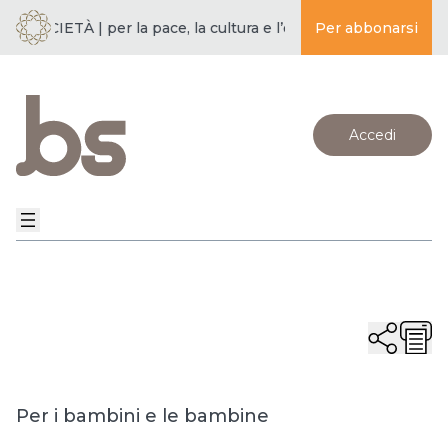
SOCIETÀ | per la pace, la cultura e l’educazione ·
Per abbonarsi
BUDDISMO E 
Accedi
Per i bambini e le bambine