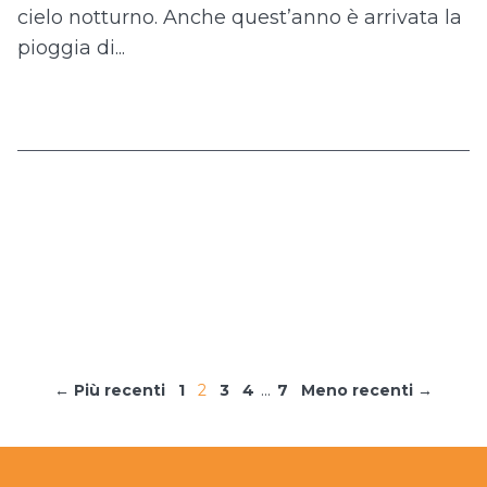
cielo notturno. Anche quest’anno è arrivata la
pioggia di...
...
← Più recenti
1
2
3
4
7
Meno recenti →