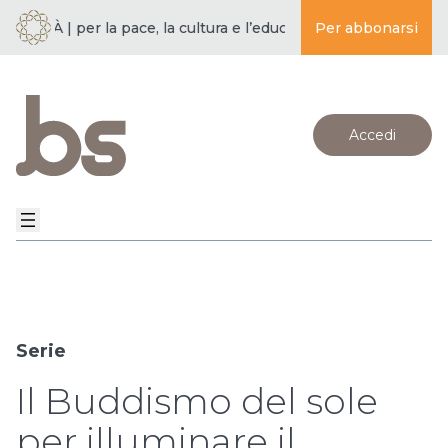
TÀ | per la pace, la cultura e l’educazione ·
Per abbonarsi
BUDDISMO E SOCIE
Accedi
Serie
Il Buddismo del sole
per illuminare il