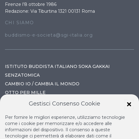
Firenze l’8 ottobre 1986
Redazione: Via Tiburtina 1321 00131 Roma
CHI SIAMO
buddismo-e-societa@sgi-italia.org
ISTITUTO BUDDISTA ITALIANO SOKA GAKKAI
SENZATOMICA
CAMBIO IO / CAMBIA IL MONDO
OTTO PER MILLE
Gestisci Consenso Cookie
IL NUOVO RINASCIMENTO
Per fornire le migliori esperienze, utilizziamo tecnologie
IL VOLO CONTINUO
come i cookie per memorizzare e/o accedere alle
informazioni del dispositivo. Il consenso a queste
LA BIBLIOTECA DI NICHIREN
tecnologie ci permetterà di elaborare dati come il