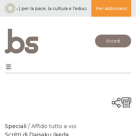
TÀ | per la pace, la cultura e l’educazione ·
Per abbonarsi
BUDDISMO E SOCIE
Accedi
Speciali
/
Affido tutto a voi
Scritti di Daisaku Ikeda