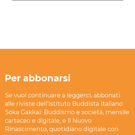
Per abbonarsi
Se vuoi continuare a leggerci, abbonati
alle riviste dell’Istituto Buddista Italiano
Soka Gakkai: Buddismo e società, mensile
cartaceo e digitale, e Il Nuovo
Rinascimento, quotidiano digitale con