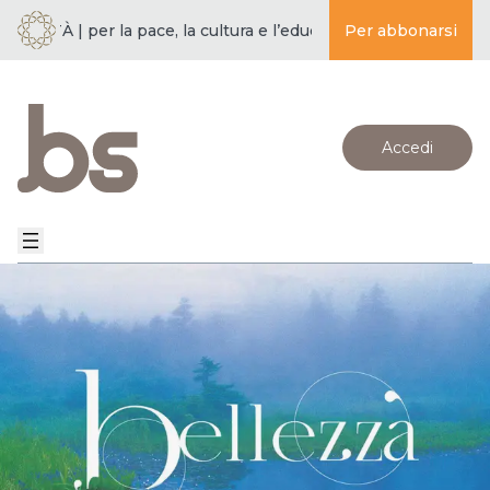
TÀ | per la pace, la cultura e l’educazione ·
Per abbonarsi
BUDDISMO E SOCIE
Accedi