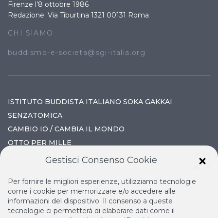
Firenze l’8 ottobre 1986
Redazione: Via Tiburtina 1321 00131 Roma
CHI SIAMO
buddismo-e-societa@sgi-italia.org
ISTITUTO BUDDISTA ITALIANO SOKA GAKKAI
SENZATOMICA
CAMBIO IO / CAMBIA IL MONDO
OTTO PER MILLE
Gestisci Consenso Cookie
IL NUOVO RINASCIMENTO
Per fornire le migliori esperienze, utilizziamo tecnologie
IL VOLO CONTINUO
come i cookie per memorizzare e/o accedere alle
informazioni del dispositivo. Il consenso a queste
LA BIBLIOTECA DI NICHIREN
tecnologie ci permetterà di elaborare dati come il
ESPERIA