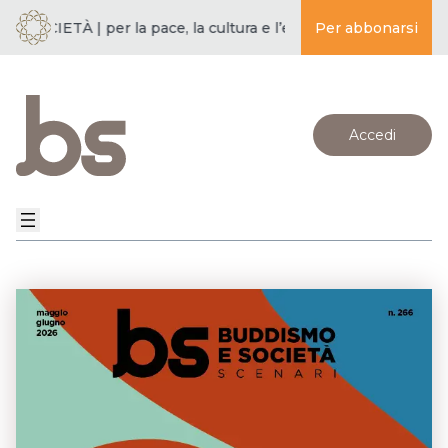
SOCIETÀ | per la pace, la cultura e l’educazione ·
Per abbonarsi
BUDDISMO E 
Accedi