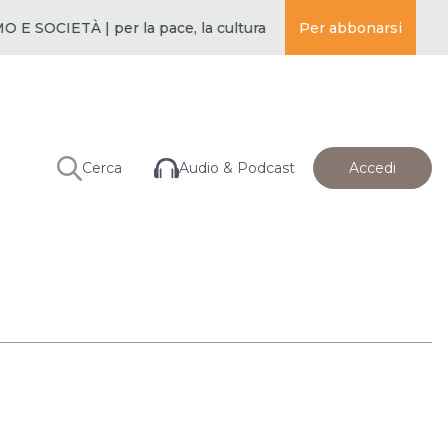
SOCIETÀ | per la pace, la cultura e l’educazione ·
Per abbonarsi
BUDDISMO E 
Audio & Podcast
Cerca
Accedi