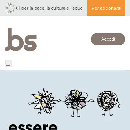
À | per la pace, la cultura e l’educazione ·
Per abbonarsi
BUDDISMO E SOCIET
Accedi