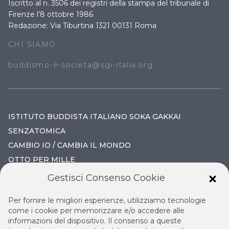
Iscritto al n. 3506 dei registri della stampa del tribunale di
Firenze l’8 ottobre 1986
Redazione: Via Tiburtina 1321 00131 Roma
CHI SIAMO
buddismo-e-societa@sgi-italia.org
ISTITUTO BUDDISTA ITALIANO SOKA GAKKAI
SENZATOMICA
CAMBIO IO / CAMBIA IL MONDO
OTTO PER MILLE
Gestisci Consenso Cookie
IL NUOVO RINASCIMENTO
Per fornire le migliori esperienze, utilizziamo tecnologie
IL VOLO CONTINUO
come i cookie per memorizzare e/o accedere alle
informazioni del dispositivo. Il consenso a queste
LA BIBLIOTECA DI NICHIREN