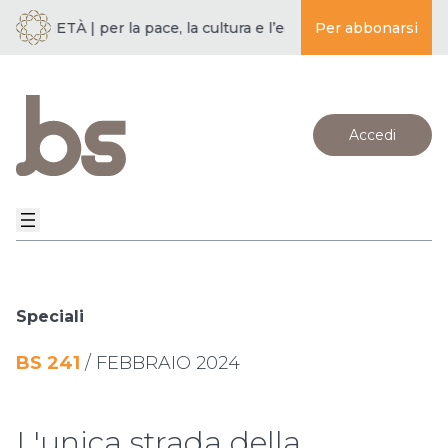
OCIETÀ | per la pace, la cultura e l’educazione ·
Per abbonarsi
BUDDISMO E S
Accedi
Speciali
BS
241
/
FEBBRAIO 2024
L'unica strada della