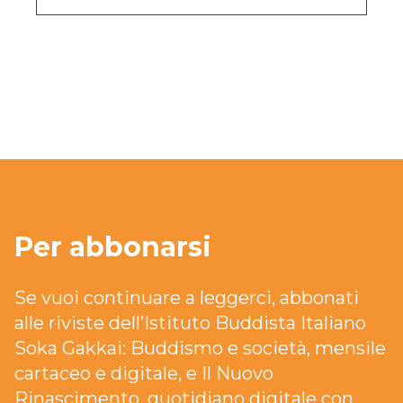
Per abbonarsi
Se vuoi continuare a leggerci, abbonati
alle riviste dell’Istituto Buddista Italiano
Soka Gakkai: Buddismo e società, mensile
cartaceo e digitale, e Il Nuovo
Rinascimento, quotidiano digitale con