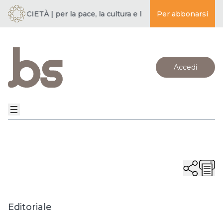
 SOCIETÀ | per la pace, la cultura e l’educazione ·
Per abbonarsi
BUDDISMO E
Accedi
Editoriale