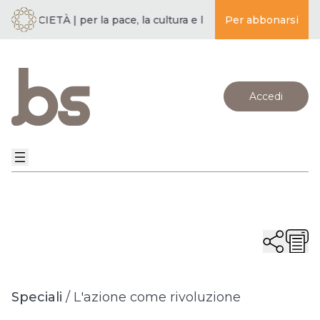
 SOCIETÀ | per la pace, la cultura e l’educazione ·
Per abbonarsi
BUDDISMO E
Accedi
Speciali
/
L'azione come rivoluzione