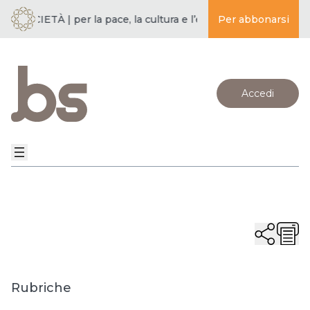
SOCIETÀ | per la pace, la cultura e l’educazione ·
Per abbonarsi
BUDDISMO E
Accedi
Rubriche