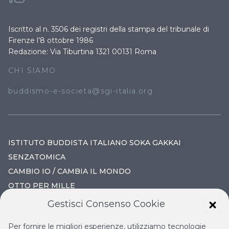
Iscritto al n. 3506 dei registri della stampa del tribunale di
Firenze l’8 ottobre 1986
Redazione: Via Tiburtina 1321 00131 Roma
CHI SIAMO
buddismo-e-societa@sgi-italia.org
ISTITUTO BUDDISTA ITALIANO SOKA GAKKAI
SENZATOMICA
CAMBIO IO / CAMBIA IL MONDO
OTTO PER MILLE
Gestisci Consenso Cookie
IL NUOVO RINASCIMENTO
Per fornire le migliori esperienze, utilizziamo tecnologie