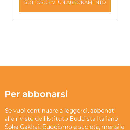
SOTTOSCRIVI UN ABBONAMENTO
Per abbonarsi
Se vuoi continuare a leggerci, abbonati
alle riviste dell’Istituto Buddista Italiano
Soka Gakkai: Buddismo e società, mensile