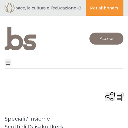
la pace, la cultura e l’educazione ·
BUDDISMO E SOCIETÀ | per 
Per abbonarsi
Accedi
Speciali
/
Insieme
Scritti di Daisaku Ikeda