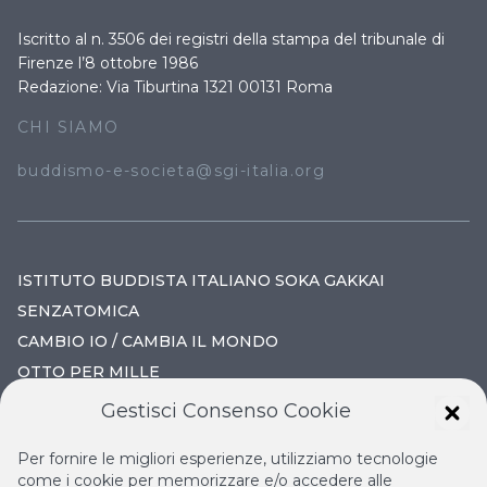
Iscritto al n. 3506 dei registri della stampa del tribunale di
Firenze l’8 ottobre 1986
Redazione: Via Tiburtina 1321 00131 Roma
CHI SIAMO
buddismo-e-societa@sgi-italia.org
ISTITUTO BUDDISTA ITALIANO SOKA GAKKAI
SENZATOMICA
CAMBIO IO / CAMBIA IL MONDO
OTTO PER MILLE
Gestisci Consenso Cookie
IL NUOVO RINASCIMENTO
Per fornire le migliori esperienze, utilizziamo tecnologie
IL VOLO CONTINUO
come i cookie per memorizzare e/o accedere alle