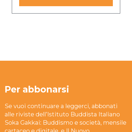
Per abbonarsi
Se vuoi continuare a leggerci, abbonati
alle riviste dell’Istituto Buddista Italiano
Soka Gakkai: Buddismo e società, mensile
cartaceo e digitale, e Il Nuovo