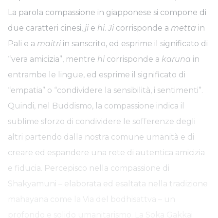
La parola compassione in giapponese si compone di
due caratteri cinesi,
ji
e
hi
.
Ji
corrisponde a
metta
in
Pali e a
maitri
in sanscrito, ed esprime il significato di
“vera amicizia”, mentre
hi
corrisponde a
karuna
in
entrambe le lingue, ed esprime il significato di
“empatia” o “condividere la sensibilità, i sentimenti”.
Quindi, nel Buddismo, la compassione indica il
sublime sforzo di condividere le sofferenze degli
altri partendo dalla nostra comune umanità e di
creare ed espandere una rete di autentica amicizia
e fiducia. Percepisco nella compassione di
Shakyamuni – elaborata ed esaltata nella tradizione
mahayana come la Via del bodhisattva – un
profondo e solido umanitarismo. La Soka Gakkai