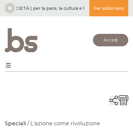
 SOCIETÀ | per la pace, la cultura e l’educazione ·
Per abbonarsi
BUDDISMO E
Accedi
Speciali
/
L'azione come rivoluzione