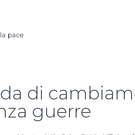
 la pace
nda di cambiam
nza guerre