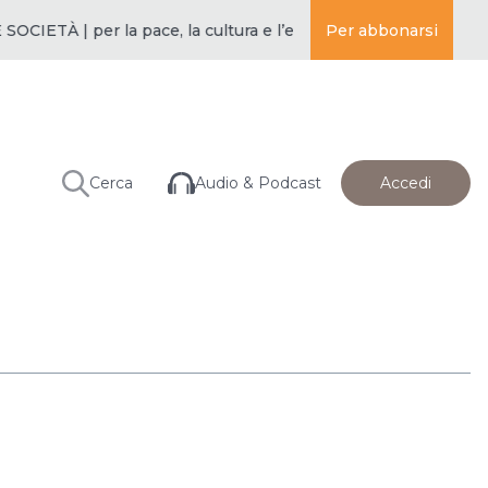
À | per la pace, la cultura e l’educazione ·
Per abbonarsi
BUDDISMO E SOCIE
Audio & Podcast
Cerca
Accedi