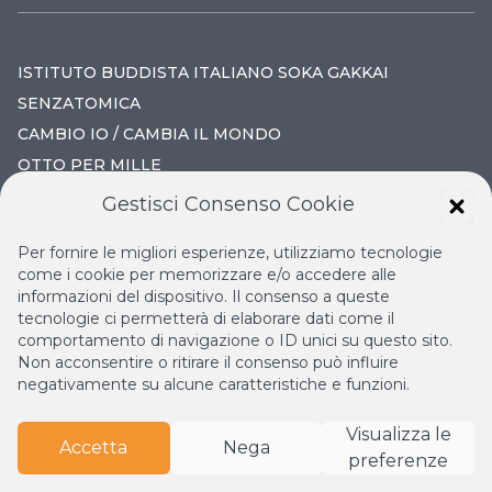
ISTITUTO BUDDISTA ITALIANO SOKA GAKKAI
SENZATOMICA
CAMBIO IO / CAMBIA IL MONDO
OTTO PER MILLE
Gestisci Consenso Cookie
IL NUOVO RINASCIMENTO
Per fornire le migliori esperienze, utilizziamo tecnologie
IL VOLO CONTINUO
come i cookie per memorizzare e/o accedere alle
informazioni del dispositivo. Il consenso a queste
LA BIBLIOTECA DI NICHIREN
tecnologie ci permetterà di elaborare dati come il
ESPERIA
comportamento di navigazione o ID unici su questo sito.
Non acconsentire o ritirare il consenso può influire
negativamente su alcune caratteristiche e funzioni.
Visualizza le
Accetta
Nega
preferenze
© Copyright
2026
Istituto Buddista Italiano Soka Gakkai.
Tutti i diritti riservati | P.IVA: 04935120487 | Sede Legale: