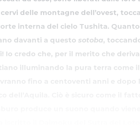
 i cervi delle montagne dell’ovest, toc
corte interna del cielo Tushita. Quant
grano davanti a questo
sotoba
, toccand
 Io credo che, per il merito che deriv
iano illuminando la pura terra come il s
li vivranno fino a centoventi anni e dop
 dell’Aquila. Ciò è sicuro come il fatto
mburo produce un suono quando viene c
ia iscritto il Daimoku del Sutra del Loto