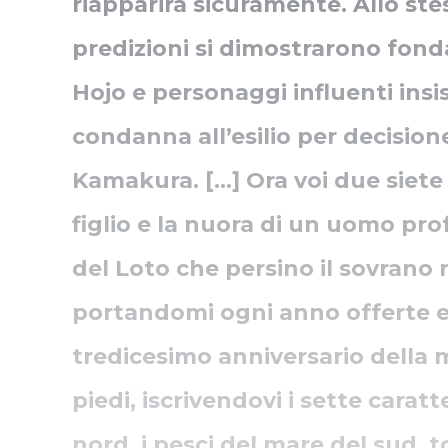
riapparirà sicuramente. Allo s
predizioni si dimostrarono fond
Hojo e personaggi influenti insi
condanna all’esilio per decision
Kamakura. [...]
Ora voi due siete 
figlio e la nuora di un uomo pr
del Loto che persino il sovrano
portandomi ogni anno offerte e
tredicesimo anniversario della 
piedi, iscrivendovi i sette cara
nord, i pesci del mare del sud, t