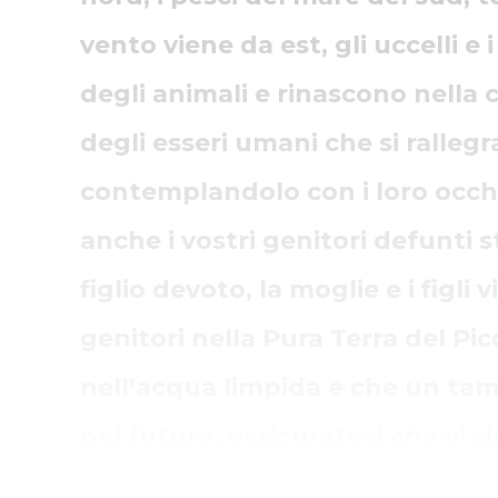
vento viene da est, gli uccelli e
degli animali e rinascono nella 
degli esseri umani che si ralle
contemplandolo con i loro occhi!
anche i vostri genitori defunti st
figlio devoto, la moglie e i fig
genitori nella Pura Terra del Picco
nell’acqua limpida e che un ta
nel futuro, assicuratevi che vi s