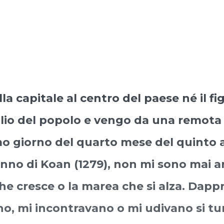
a capitale al centro del paese né il fi
glio del popolo e vengo da una remota pr
mo giorno del quarto mese del quinto a
no di Koan (1279), non mi sono mai ar
che cresce o la marea che si alza. Dappr
, mi incontravano o mi udivano si tur