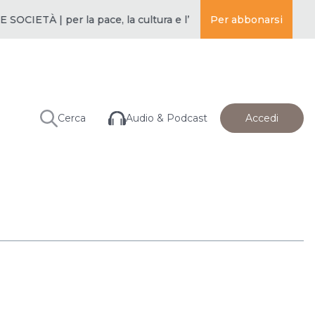
ETÀ | per la pace, la cultura e l’educazione ·
Per abbonarsi
BUDDISMO E SOC
Audio & Podcast
Cerca
Accedi