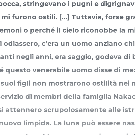
bocca, stringevano i pugni e digrignava
mi furono ostili. [...]
Tuttavia, forse gr
demoni o perché il cielo riconobbe la mi
i odiassero, c’era un uomo anziano chi
avanti negli anni, era saggio, godeva di
é questo venerabile uomo disse di me
uoi figli non mostrarono ostilità nei m
 servizio di membri della famiglia Naka
 si attennero scrupolosamente alle istr
 nuovo limpida. La luna può essere na