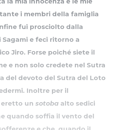
a la mia innocenza e le mie
tante i membri della famiglia
fine fui prosciolto dalla
 Sagami e feci ritorno a
co Jiro. Forse poiché siete il
me e non solo credete nel Sutra
a del devoto del Sutra del Loto
edermi. Inoltre per il
e eretto un
sotoba
alto sedici
he quando soffia il vento del
 sofferenze e che, quando il