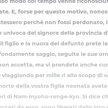
tesso modo col tempo venne riconosciut
ate. E, forse per questo motivo, nonos
stessero perché non fossi perdonato, in
e univoca del signore della provincia di
il figlio e la nuora del defunto prete lai
ofondamente saggio, seguite le sue or
 non accetta, ma vi prendete anche cur
 viaggiando per mille
ri
allo scopo di v
morte della vostra figlia neonata avet
tteri di Nam-myoho-renge-kyo. Si dice c
occati da esso, sono liberati dalle loro