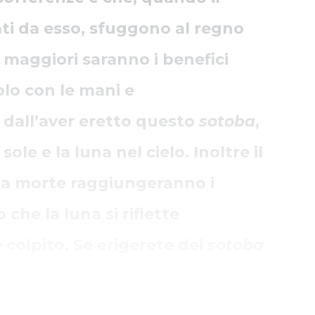
cati da esso, sfuggono al regno
o maggiori saranno i benefici
olo con le mani e
a dall’aver eretto questo
sotoba
,
ole e la luna nel cielo. Inoltre il
o la morte raggiungeranno i
 che la luna si riflette
olpito. Se erigerete dei
sotoba
.