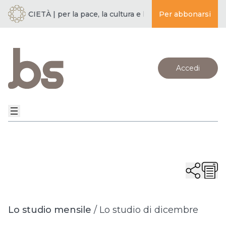
E SOCIETÀ | per la pace, la cultura e l’educazione ·
Per abbonarsi
BUDDISMO 
Accedi
Lo studio mensile
/
Lo studio di dicembre