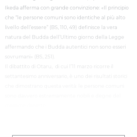
Ikeda afferma con grande convinzione: «Il principio
che “le persone comuni sono identiche al più alto
livello dell’essere” (BS, 110, 49) definisce la vera
natura del Budda dell’Ultimo giorno della Legge
affermando che i Budda autentici non sono esseri
sovrumani» (BS, 251).
1
Il dibattito di Otaru,
di cui l’11 marzo ricorre il
settantesimo anniversario, è uno dei risultati storici
che dimostrano questa verità: le persone comuni
sono davvero estremamente nobili e degne del
massimo rispetto.