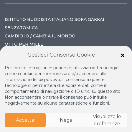
ISTITUTO BUDDISTA ITALIANO SOKA GAKKAI
SENZATOMICA
CAMBIO IO / CAMBIA IL MONDO
OTTO PER MILLE
Gestisci Consenso Cookie
IL NUOVO RINASCIMENTO
Per fornire le migliori esperienze, utilizziamo tecnologie
IL VOLO CONTINUO
come i cookie per memorizzare e/o accedere alle
informazioni del dispositivo. Il consenso a queste
LA BIBLIOTECA DI NICHIREN
tecnologie ci permetterà di elaborare dati come il
ESPERIA
comportamento di navigazione o ID unici su questo sito.
Non acconsentire o ritirare il consenso può influire
negativamente su alcune caratteristiche e funzioni.
Visualizza le
Accetta
Nega
preferenze
© Copyright
2026
Istituto Buddista Italiano Soka Gakkai.
Tutti i diritti riservati | P.IVA: 04935120487 | Sede Legale: