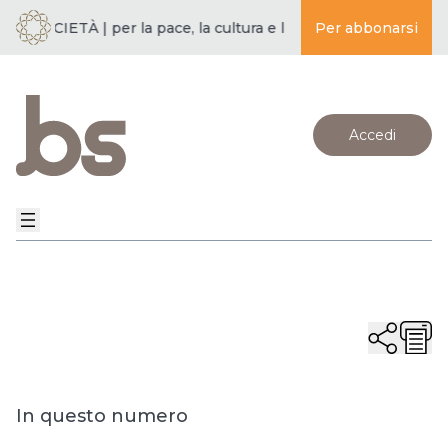
 SOCIETÀ | per la pace, la cultura e l’educazione ·
Per abbonarsi
BUDDISMO E
Accedi
In questo numero