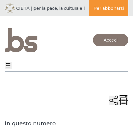
 SOCIETÀ | per la pace, la cultura e l’educazione ·
Per abbonarsi
BUDDISMO E
Accedi
In questo numero