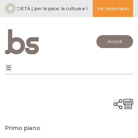
 SOCIETÀ | per la pace, la cultura e l’educazione ·
Per abbonarsi
BUDDISMO E
Accedi
Primo piano