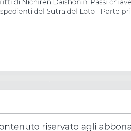
ritti di Nichiren Daishonin. Passi chiav
Espedienti del Sutra del Loto - Parte p
ontenuto riservato agli abbona