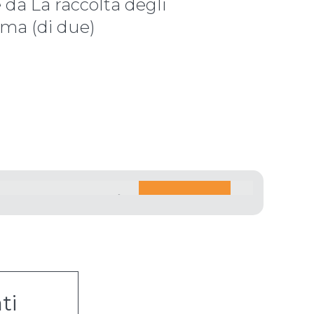
e da La raccolta degli
rima (di due)
ti