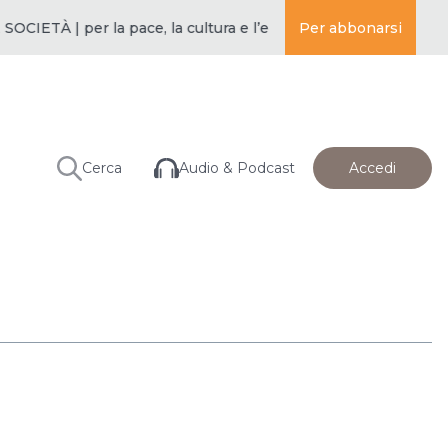
ETÀ | per la pace, la cultura e l’educazione ·
Per abbonarsi
BUDDISMO E SOCI
Audio & Podcast
Cerca
Accedi