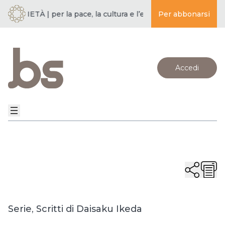
SOCIETÀ | per la pace, la cultura e l’educazione ·
Per abbonarsi
BUDDISMO E 
Accedi
Serie
,
Scritti di Daisaku Ikeda