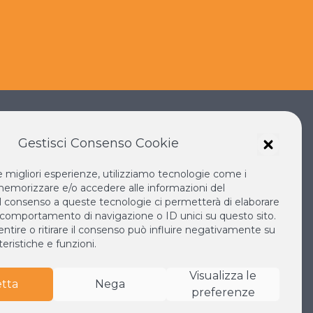
Gestisci Consenso Cookie
le migliori esperienze, utilizziamo tecnologie come i
IANO SOKA
IL NUOVO RINASCIMENTO
emorizzare e/o accedere alle informazioni del
IL VOLO CONTINUO
 Il consenso a queste tecnologie ci permetterà di elaborare
 comportamento di navigazione o ID unici su questo sito.
LA BIBLIOTECA DI NICHIREN
tire o ritirare il consenso può influire negativamente su
MONDO
ESPERIA
eristiche e funzioni.
Visualizza le
tta
Nega
preferenze