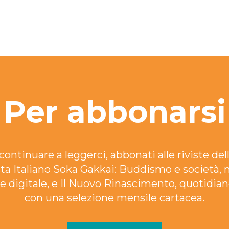
Per abbonarsi
continuare a leggerci, abbonati alle riviste dell
ta Italiano Soka Gakkai: Buddismo e società, 
e digitale, e Il Nuovo Rinascimento, quotidian
con una selezione mensile cartacea.