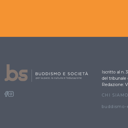
Iscritto al n.
del tribunale
Redazione: V
CHI SIAM
buddismo-e