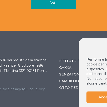
VAI
Per fornire 
 3506 dei registri della stampa
ISTITUTO BUDDISTA ITAL
cookie per m
 di Firenze l’8 ottobre 1986
GAKKAI
dispositivo.
ia Tiburtina 1321 00131 Roma
dati come il
SENZATOMICA
Non acconsen
O
CAMBIO IO / CAMBIA IL 
alcune caratt
OTTO PER MILLE
-societa@sgi-italia.org
Acce