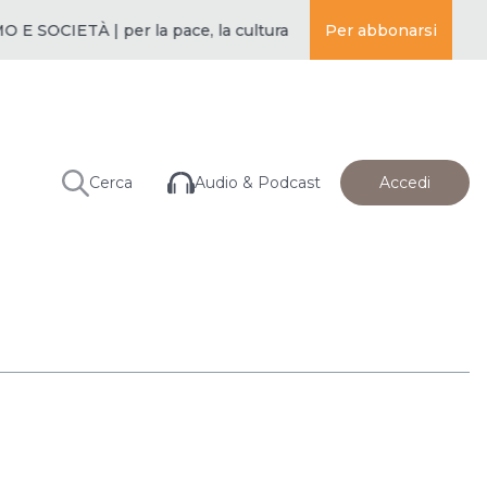
SOCIETÀ | per la pace, la cultura e l’educazione ·
Per abbonarsi
BUDDISMO E
Audio & Podcast
Cerca
Accedi