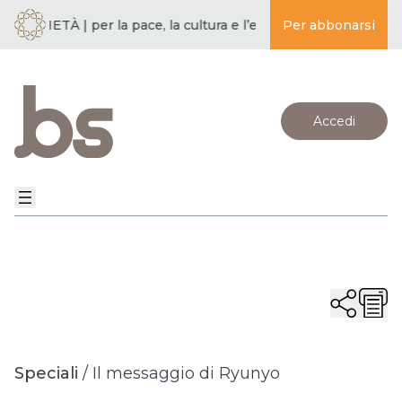
SOCIETÀ | per la pace, la cultura e l’educazione ·
Per abbonarsi
BUDDISMO E 
Accedi
Speciali
/
Il messaggio di Ryunyo