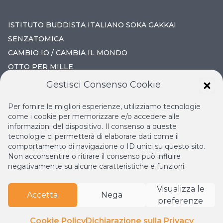
ISTITUTO BUDDISTA ITALIANO SOKA GAKKAI
SENZATOMICA
CAMBIO IO / CAMBIA IL MONDO
OTTO PER MILLE
Gestisci Consenso Cookie
IL NUOVO RINASCIMENTO
Per fornire le migliori esperienze, utilizziamo tecnologie
IL VOLO CONTINUO
come i cookie per memorizzare e/o accedere alle
informazioni del dispositivo. Il consenso a queste
LA BIBLIOTECA DI NICHIREN
tecnologie ci permetterà di elaborare dati come il
ESPERIA
comportamento di navigazione o ID unici su questo sito.
Non acconsentire o ritirare il consenso può influire
negativamente su alcune caratteristiche e funzioni.
Visualizza le
Accetta
Nega
preferenze
© Copyright
2026
Istituto Buddista Italiano Soka Gakkai.
Tutti i diritti riservati | P.IVA: 04935120487 | Sede Legale:
Cookie Policy
Dichiarazione sulla Privacy
Firenze •
Privacy