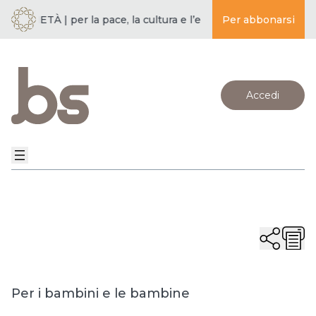
SOCIETÀ | per la pace, la cultura e l’educazione ·
Per abbonarsi
BUDDISMO E 
Accedi
Per i bambini e le bambine