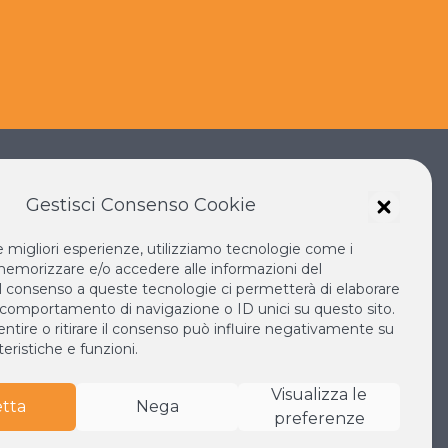
Gestisci Consenso Cookie
le migliori esperienze, utilizziamo tecnologie come i
IANO SOKA
IL NUOVO RINASCIMENTO
emorizzare e/o accedere alle informazioni del
IL VOLO CONTINUO
 Il consenso a queste tecnologie ci permetterà di elaborare
 comportamento di navigazione o ID unici su questo sito.
LA BIBLIOTECA DI NICHIREN
tire o ritirare il consenso può influire negativamente su
MONDO
ESPERIA
eristiche e funzioni.
Visualizza le
tta
Nega
preferenze