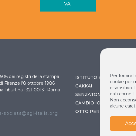
VAI
Per fornire 
 3506 dei registri della stampa
ISTITUTO BUDDISTA ITAL
cookie per m
 di Firenze l’8 ottobre 1986
GAKKAI
dispositivo.
ia Tiburtina 1321 00131 Roma
dati come il
SENZATOMICA
Non acconsen
O
CAMBIO IO / CAMBIA IL 
alcune caratt
OTTO PER MILLE
-societa@sgi-italia.org
Acce