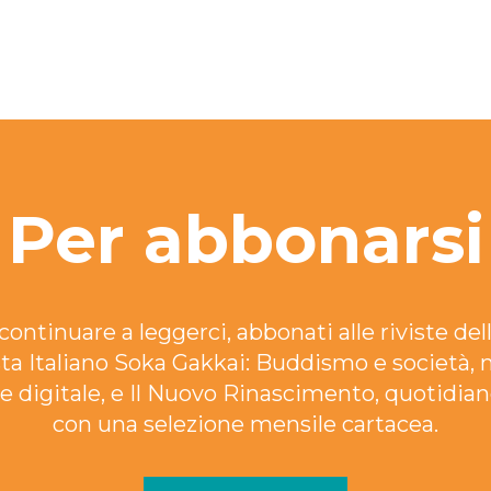
Per abbonarsi
continuare a leggerci, abbonati alle riviste dell
ta Italiano Soka Gakkai: Buddismo e società, 
e digitale, e Il Nuovo Rinascimento, quotidian
con una selezione mensile cartacea.