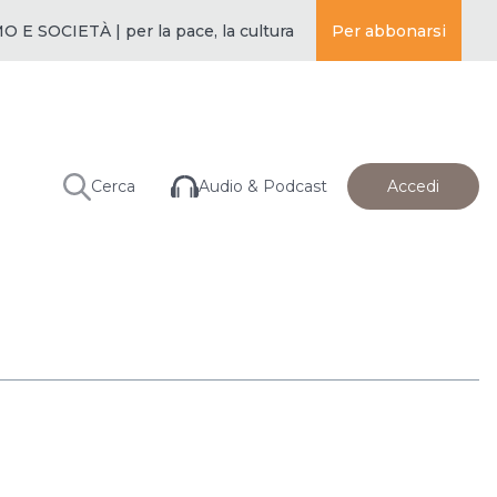
SOCIETÀ | per la pace, la cultura e l’educazione ·
Per abbonarsi
BUDDISMO E
Audio & Podcast
Cerca
Accedi