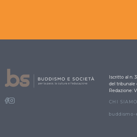
Iscritto al n.
del tribunale
Redazione: V
CHI SIAM
buddismo-e