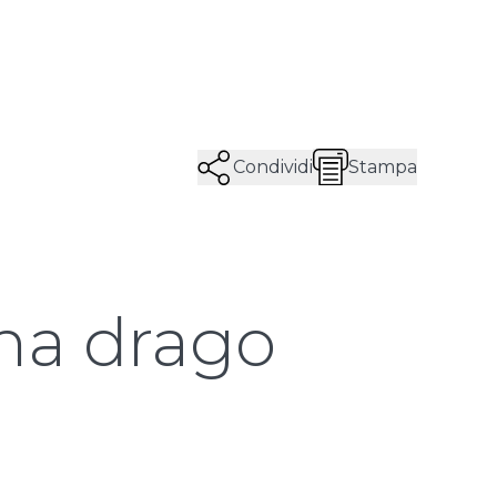
Condividi
Stampa
ina drago