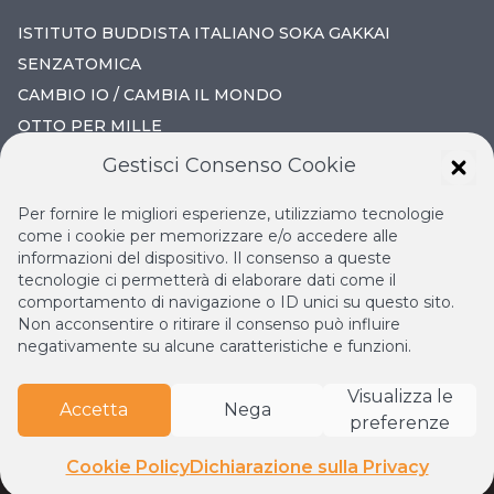
ISTITUTO BUDDISTA ITALIANO SOKA GAKKAI
SENZATOMICA
CAMBIO IO / CAMBIA IL MONDO
OTTO PER MILLE
Gestisci Consenso Cookie
IL NUOVO RINASCIMENTO
Per fornire le migliori esperienze, utilizziamo tecnologie
IL VOLO CONTINUO
come i cookie per memorizzare e/o accedere alle
informazioni del dispositivo. Il consenso a queste
LA BIBLIOTECA DI NICHIREN
tecnologie ci permetterà di elaborare dati come il
ESPERIA
comportamento di navigazione o ID unici su questo sito.
Non acconsentire o ritirare il consenso può influire
negativamente su alcune caratteristiche e funzioni.
Visualizza le
Accetta
Nega
preferenze
© Copyright
2026
Istituto Buddista Italiano Soka Gakkai.
Tutti i diritti riservati | P.IVA: 04935120487 | Sede Legale:
Cookie Policy
Dichiarazione sulla Privacy
Firenze •
Privacy