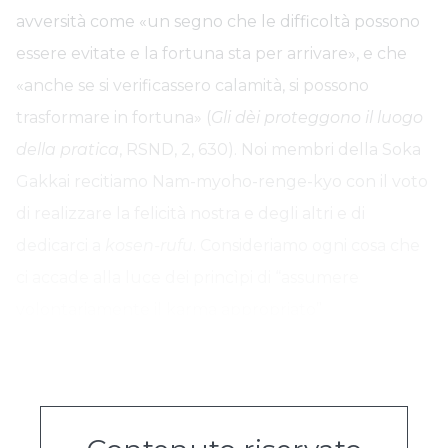
avversità come «un segno che le difficoltà possono
essere evitate e la fortuna sta per arrivare», e che
«anche se si verificassero calamità, si possono
trasformare in fortuna» (
Gli dèi proteggono il luogo
della pratica
, RSND, 2, 630). Noi membri della Soka
Gakkai recitiamo Nam-myoho-renge-kyo con il voto
di realizzare la felicità nostra e degli altri e di
dedicarci a
kosen-rufu
. Consideriamo ogni cosa che
ci accade alla luce dei princìpi di “assumere
volontariamente il karma appropriato”