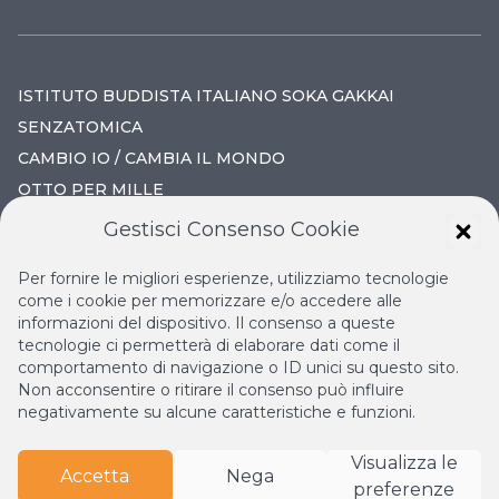
ISTITUTO BUDDISTA ITALIANO SOKA GAKKAI
SENZATOMICA
CAMBIO IO / CAMBIA IL MONDO
OTTO PER MILLE
Gestisci Consenso Cookie
IL NUOVO RINASCIMENTO
Per fornire le migliori esperienze, utilizziamo tecnologie
IL VOLO CONTINUO
come i cookie per memorizzare e/o accedere alle
informazioni del dispositivo. Il consenso a queste
LA BIBLIOTECA DI NICHIREN
tecnologie ci permetterà di elaborare dati come il
ESPERIA
comportamento di navigazione o ID unici su questo sito.
Non acconsentire o ritirare il consenso può influire
negativamente su alcune caratteristiche e funzioni.
Visualizza le
Accetta
Nega
preferenze
© Copyright
2026
Istituto Buddista Italiano Soka Gakkai.