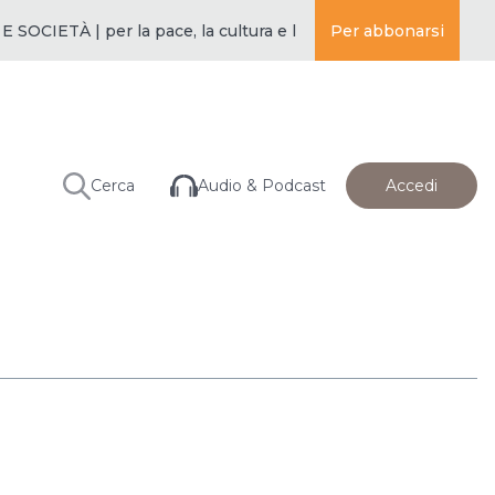
CIETÀ | per la pace, la cultura e l’educazione ·
Per abbonarsi
BUDDISMO E SO
Audio & Podcast
Cerca
Accedi