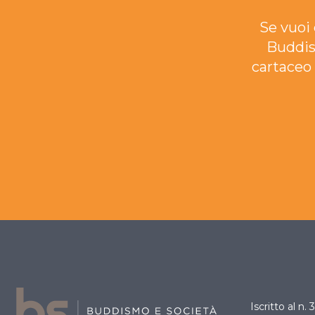
Se vuoi 
Buddis
cartaceo 
Iscritto al n.