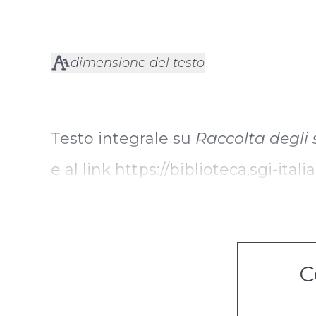
dimensione del testo
Testo integrale su
Raccolta degli 
e al link
https://biblioteca.sgi-ital
C