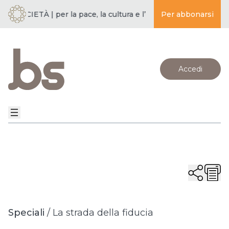
 SOCIETÀ | per la pace, la cultura e l’educazione ·
Per abbonarsi
BUDDISMO E
Accedi
Speciali
/
La strada della fiducia