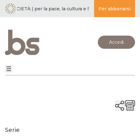
 SOCIETÀ | per la pace, la cultura e l’educazione ·
Per abbonarsi
BUDDISMO E
Accedi
Serie