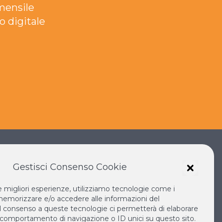
mensile
o digitale
Gestisci Consenso Cookie
le migliori esperienze, utilizziamo tecnologie come i
IANO SOKA
IL NUOVO RINASCIMENTO
emorizzare e/o accedere alle informazioni del
IL VOLO CONTINUO
 Il consenso a queste tecnologie ci permetterà di elaborare
 comportamento di navigazione o ID unici su questo sito.
LA BIBLIOTECA DI NICHIREN