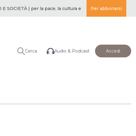
CIETÀ | per la pace, la cultura e l’educazione ·
Per abbonarsi
BUDDISMO E SO
Audio & Podcast
Cerca
Accedi