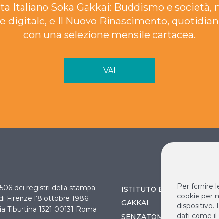
ta Italiano Soka Gakkai: Buddismo e società, 
e digitale, e Il Nuovo Rinascimento, quotidian
con una selezione mensile cartacea.
VAI
Per fornire 
 3506 dei registri della stampa
ISTITUTO BUDDISTA ITAL
cookie per m
 di Firenze l’8 ottobre 1986
GAKKAI
dispositivo.
ia Tiburtina 1321 00131 Roma
dati come il
SENZATOMICA