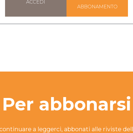
ACCEDI
ABBONAMENTO
Per abbonarsi
continuare a leggerci, abbonati alle riviste dell