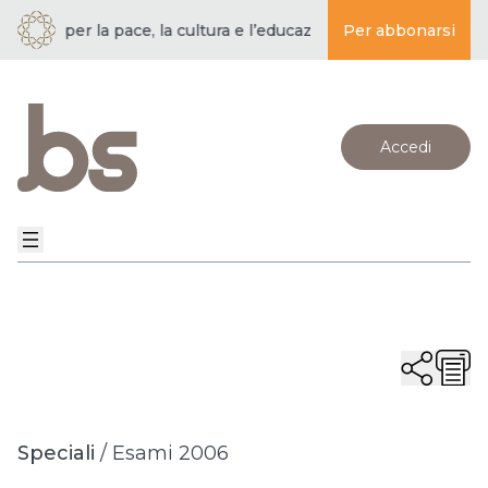
À | per la pace, la cultura e l’educazione ·
Per abbonarsi
BUDDISMO E SOCIET
Accedi
Speciali
/
Esami 2006