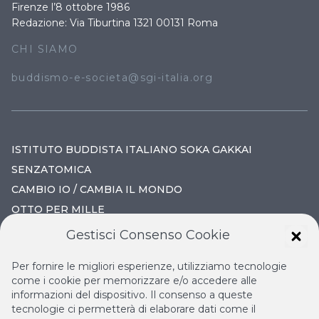
Firenze l’8 ottobre 1986
Redazione: Via Tiburtina 1321 00131 Roma
CHI SIAMO
buddismo-e-societa@sgi-italia.org
ISTITUTO BUDDISTA ITALIANO SOKA GAKKAI
SENZATOMICA
CAMBIO IO / CAMBIA IL MONDO
OTTO PER MILLE
Gestisci Consenso Cookie
IL NUOVO RINASCIMENTO
Per fornire le migliori esperienze, utilizziamo tecnologie
IL VOLO CONTINUO
come i cookie per memorizzare e/o accedere alle
informazioni del dispositivo. Il consenso a queste
LA BIBLIOTECA DI NICHIREN
tecnologie ci permetterà di elaborare dati come il
ESPERIA