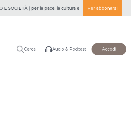
SOCIETÀ | per la pace, la cultura e l’educazione ·
Per abbonarsi
BUDDISMO E 
Audio & Podcast
Cerca
Accedi