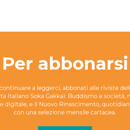
Per abbonarsi
continuare a leggerci, abbonati alle riviste dell
ta Italiano Soka Gakkai: Buddismo e società, 
e digitale, e Il Nuovo Rinascimento, quotidian
con una selezione mensile cartacea.