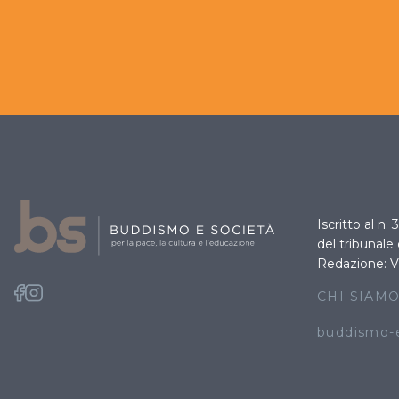
Iscritto al n.
del tribunale
Redazione: V
CHI SIAM
buddismo-e