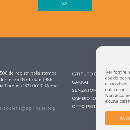
VAI
Per fornire 
 3506 dei registri della stampa
ISTITUTO BUDDISTA ITAL
cookie per m
 di Firenze l’8 ottobre 1986
GAKKAI
dispositivo.
ia Tiburtina 1321 00131 Roma
dati come il
SENZATOMICA
Non acconsen
O
CAMBIO IO / CAMBIA IL 
alcune caratt
OTTO PER MILLE
-societa@sgi-italia.org
Acce