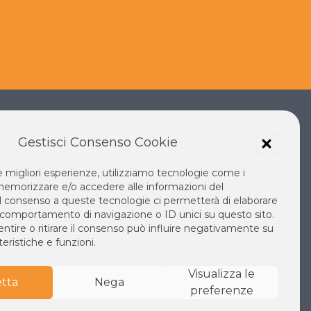
Gestisci Consenso Cookie
le migliori esperienze, utilizziamo tecnologie come i
IANO SOKA
IL NUOVO RINASCIMENTO
emorizzare e/o accedere alle informazioni del
IL VOLO CONTINUO
 Il consenso a queste tecnologie ci permetterà di elaborare
 comportamento di navigazione o ID unici su questo sito.
LA BIBLIOTECA DI NICHIREN
tire o ritirare il consenso può influire negativamente su
MONDO
ESPERIA
eristiche e funzioni.
Visualizza le
tta
Nega
preferenze