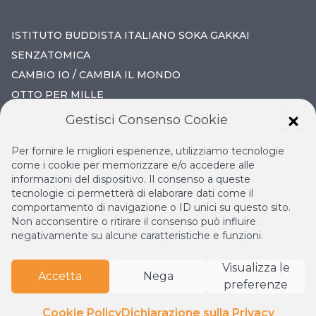
ISTITUTO BUDDISTA ITALIANO SOKA GAKKAI
SENZATOMICA
CAMBIO IO / CAMBIA IL MONDO
OTTO PER MILLE
Gestisci Consenso Cookie
IL NUOVO RINASCIMENTO
Per fornire le migliori esperienze, utilizziamo tecnologie
IL VOLO CONTINUO
come i cookie per memorizzare e/o accedere alle
informazioni del dispositivo. Il consenso a queste
LA BIBLIOTECA DI NICHIREN
tecnologie ci permetterà di elaborare dati come il
ESPERIA
comportamento di navigazione o ID unici su questo sito.
Non acconsentire o ritirare il consenso può influire
negativamente su alcune caratteristiche e funzioni.
Visualizza le
Accetta
Nega
preferenze
© Copyright
2026
Istituto Buddista Italiano Soka Gakkai.
Tutti i diritti riservati | P.IVA: 04935120487 | Sede Legale:
Cookie Policy
Dichiarazione sulla Privacy
Firenze •
Privacy