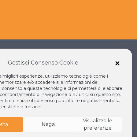
Gestisci Consenso Cookie
le migliori esperienze, utilizziamo tecnologie come i
IANO SOKA
IL NUOVO RINASCIMENTO
emorizzare e/o accedere alle informazioni del
IL VOLO CONTINUO
 Il consenso a queste tecnologie ci permetterà di elaborare
 comportamento di navigazione o ID unici su questo sito.
LA BIBLIOTECA DI NICHIREN
tire o ritirare il consenso può influire negativamente su
MONDO
ESPERIA
eristiche e funzioni.
Visualizza le
tta
Nega
preferenze