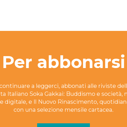
Per abbonarsi
continuare a leggerci, abbonati alle riviste dell
ta Italiano Soka Gakkai: Buddismo e società, 
e digitale, e Il Nuovo Rinascimento, quotidian
con una selezione mensile cartacea.