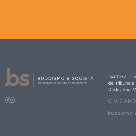
Iscritto al n.
del tribunale
Redazione: V
CHI SIAM
buddismo-e