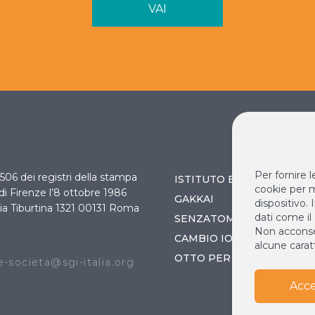
VAI
Per fornire 
 3506 dei registri della stampa
ISTITUTO BUDDISTA ITAL
cookie per m
 di Firenze l’8 ottobre 1986
GAKKAI
dispositivo.
ia Tiburtina 1321 00131 Roma
dati come il
SENZATOMICA
Non acconsen
O
CAMBIO IO / CAMBIA IL 
alcune caratt
OTTO PER MILLE
-societa@sgi-italia.org
Acce