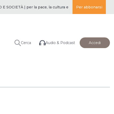
OCIETÀ | per la pace, la cultura e l’educazione ·
Per abbonarsi
BUDDISMO E S
Audio & Podcast
Cerca
Accedi