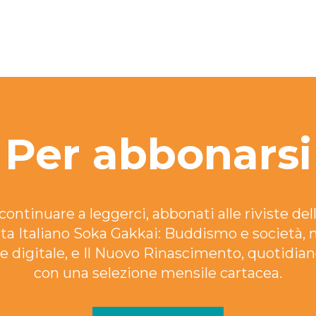
Per abbonarsi
continuare a leggerci, abbonati alle riviste dell
ta Italiano Soka Gakkai: Buddismo e società, 
e digitale, e Il Nuovo Rinascimento, quotidian
con una selezione mensile cartacea.