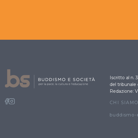
Iscritto al n.
del tribunale
Redazione: V
CHI SIAM
buddismo-e