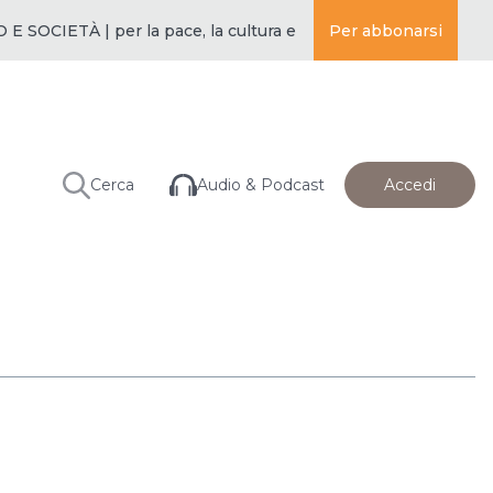
OCIETÀ | per la pace, la cultura e l’educazione ·
Per abbonarsi
BUDDISMO E S
Audio & Podcast
Cerca
Accedi