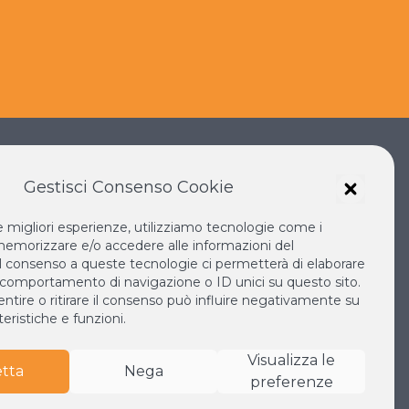
Gestisci Consenso Cookie
le migliori esperienze, utilizziamo tecnologie come i
IANO SOKA
IL NUOVO RINASCIMENTO
emorizzare e/o accedere alle informazioni del
IL VOLO CONTINUO
 Il consenso a queste tecnologie ci permetterà di elaborare
 comportamento di navigazione o ID unici su questo sito.
LA BIBLIOTECA DI NICHIREN
tire o ritirare il consenso può influire negativamente su
MONDO
ESPERIA
eristiche e funzioni.
Visualizza le
tta
Nega
preferenze