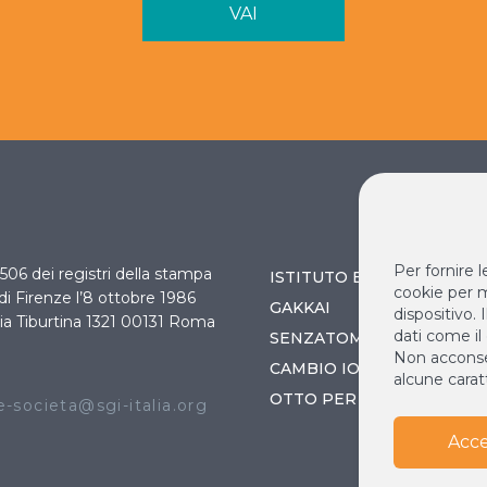
VAI
Per fornire 
 3506 dei registri della stampa
ISTITUTO BUDDISTA ITAL
cookie per m
 di Firenze l’8 ottobre 1986
GAKKAI
dispositivo.
ia Tiburtina 1321 00131 Roma
dati come il
SENZATOMICA
Non acconsen
O
CAMBIO IO / CAMBIA IL 
alcune caratt
OTTO PER MILLE
-societa@sgi-italia.org
Acce